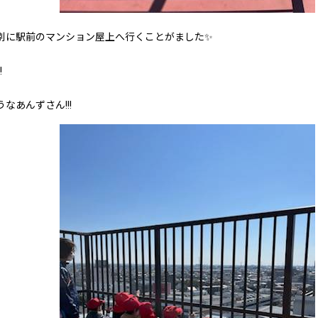
別に駅前のマンション屋上へ行くことがました✨
!
なあんずさん!!!