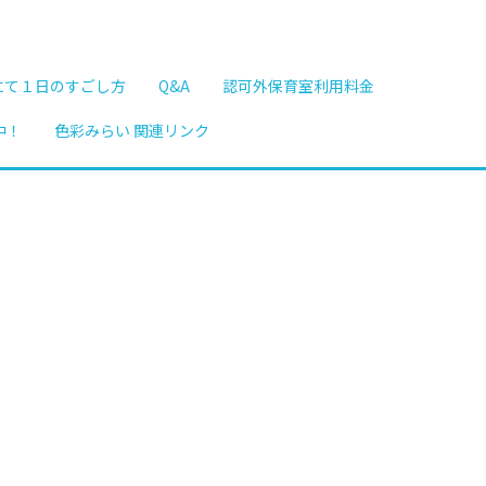
にて１日のすごし方
Q&A
認可外保育室利用料金
中！
色彩みらい 関連リンク