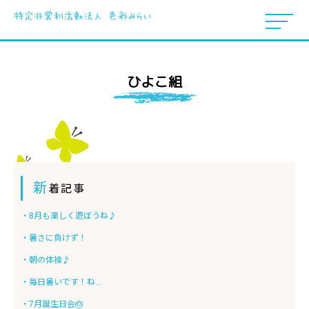
ひよこ組
新
着記事
・8月も楽しく遊ぼうね♪
・暑さに負けず！
・朝の体操♪
・毎日暑いです！ね...
・7月誕生日会🎂