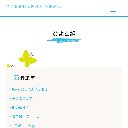
ひよこ組
新
着記事
・8月も楽しく遊ぼうね♪
・暑さに負けず！
・朝の体操♪
・毎日暑いです！ね...
・7月誕生日会🎂