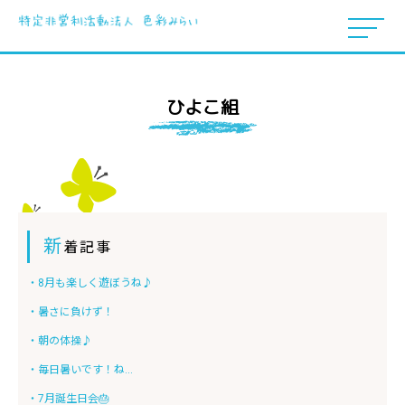
ひよこ組
新
着記事
・8月も楽しく遊ぼうね♪
・暑さに負けず！
・朝の体操♪
・毎日暑いです！ね...
・7月誕生日会🎂