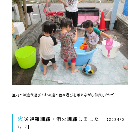
室内とは違う遊び！お友達と色々遊びを考えながら仲良し(*^-^*)
火
災避難訓練・消火訓練しました
【2024/0
7/17】