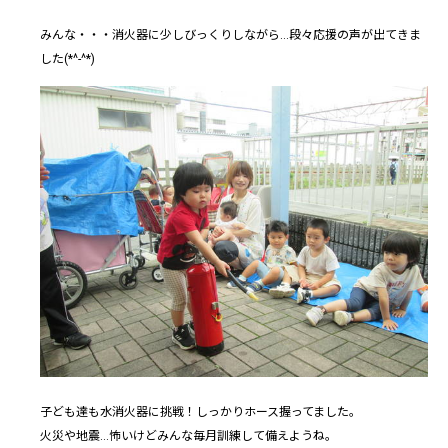
みんな・・・消火器に少しびっくりしながら...段々応援の声が出てきま
した(*^-^*)
子ども達も水消火器に挑戦！しっかりホース握ってました。
火災や地震...怖いけどみんな毎月訓練して備えようね。