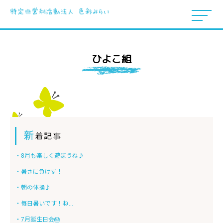
ひよこ組
新
着記事
・8月も楽しく遊ぼうね♪
・暑さに負けず！
・朝の体操♪
・毎日暑いです！ね...
・7月誕生日会🎂