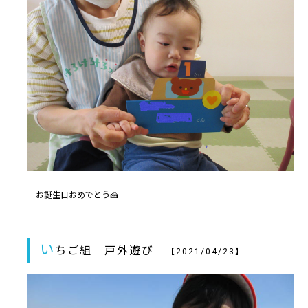
お誕生日おめでとう🍰
い
ちご組 戸外遊び
【2021/04/23】