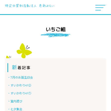
いちご組
新
着記事
・7月のお誕生日会
・すいかわり🍉②
・すいかわり🍉①
・室内遊び
・七夕集会