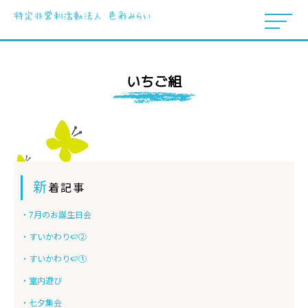
いちご組
新
着記事
・7月のお誕生日会
・すいかわり🍉②
・すいかわり🍉①
・室内遊び
・七夕集会