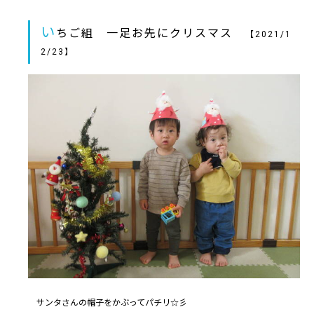
い
ちご組 一足お先にクリスマス
【2021/1
2/23】
サンタさんの帽子をかぶってパチリ☆彡