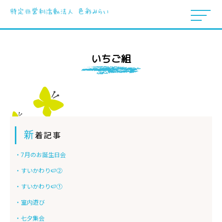
いちご組
新
着記事
・7月のお誕生日会
・すいかわり🍉②
・すいかわり🍉①
・室内遊び
・七夕集会