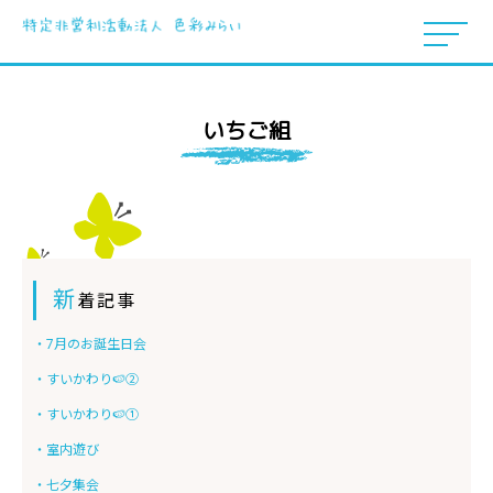
いちご組
新
着記事
・7月のお誕生日会
・すいかわり🍉②
・すいかわり🍉①
・室内遊び
・七夕集会