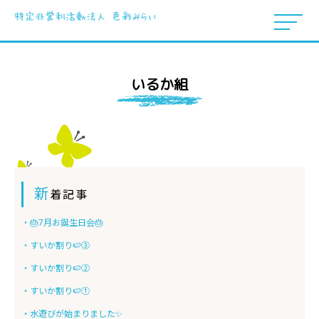
いるか組
新
着記事
・🎂7月お誕生日会🎂
・すいか割り🍉③
・すいか割り🍉➁
・すいか割り🍉①
・水遊びが始まりました✨