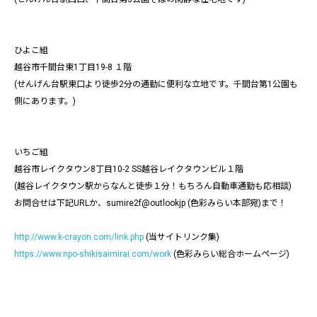
ひよこ組
越谷市千間台東1丁目19-8 １階
(せんげん台駅東口より徒歩2分の通勤に便利な立地です。千間台第1公園も
側にあります。)
いちご組
越谷市レイクタウン8丁目10-2 SS越谷レイクタウンビル１階
(越谷レイクタウン駅からなんと徒歩１分！もちろん自動車通勤も応相談)
お問合せは下記URLか、sumire2f@outlookjp (色彩みらい本部宛)まで！
http://www.k-crayon.com/link.php
(当サイトリンク集)
https://www.npo-shikisaimirai.com/work
(色彩みらい総合ホームページ)