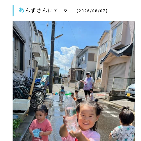
あ
んずさんにて…🌞
【2026/08/07】