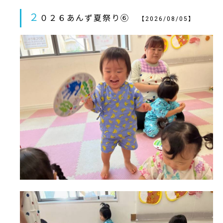
２
０２６あんず夏祭り⑥
【2026/08/05】