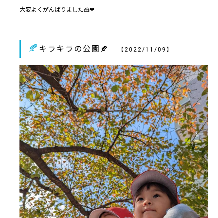
大変よくがんばりました🍰❤
🍂
キラキラの公園🍂
【2022/11/09】