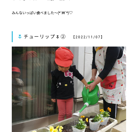
みんないっぱい食べました～(*´艸`*)♡
🌷
チューリップ🌷➁
【2022/11/07】