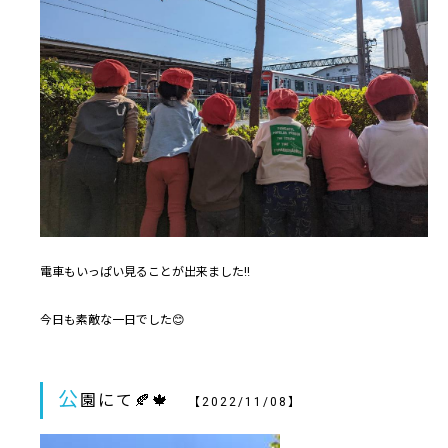
電車もいっぱい見ることが出来ました‼
今日も素敵な一日でした😊
公
園にて🍂🍁
【2022/11/08】