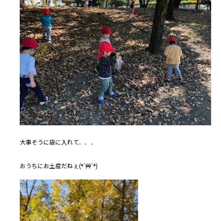
大事そうに袋に入れて．．．
おうちにお土産だねぇ(*´艸`*)